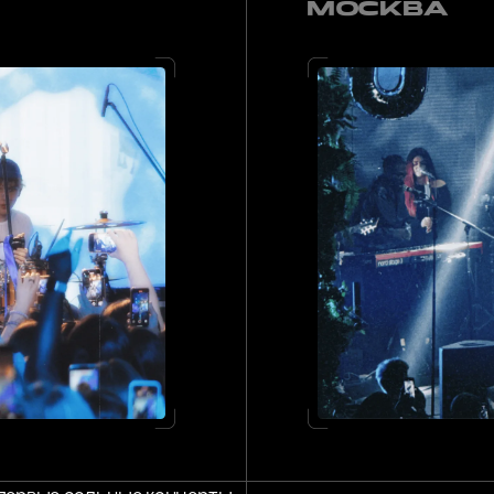
 сольные концерты
МЭЙБИ БЭЙБИ
тур по рф