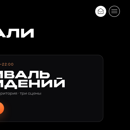
АЛИ
–22:00
ИВАЛЬ
ИДЕНИЙ
рритория · три сцены