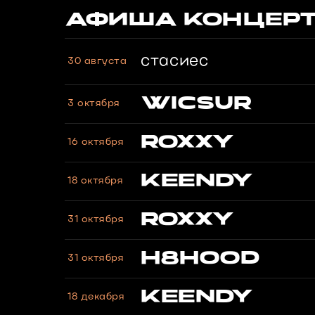
АФИША КОНЦЕР
стасиес
30 августа
WICSUR
3 октября
ROXXY
16 октября
KEENDY
18 октября
ROXXY
31 октября
H8HOOD
31 октября
KEENDY
18 декабря