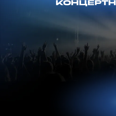
О
Об
пи