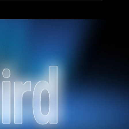
нтство