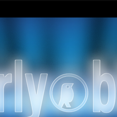
е
аге
Концерты, фирменная продукция и шоу —
как единый управляемый процесс