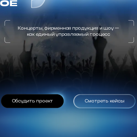
бсудить проект
Смотреть кейсы
ычно здесь
шут о себе,