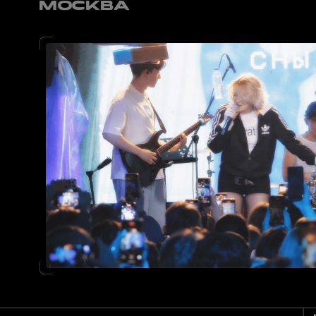
первые
Yanix
спб, калининград