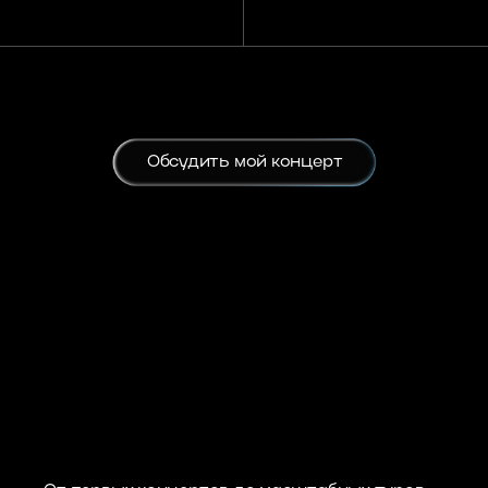
т первых концертов до масштабных туров —
вот артисты, с которыми мы работали
01
ALISHA
02
Yanix
03
йби Бэйби
04
Ноггано
05
hrill Pill
06
Toxi$